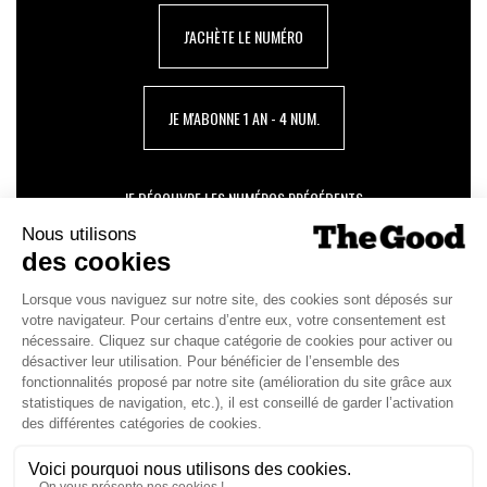
J'ACHÈTE LE NUMÉRO
JE M'ABONNE 1 AN - 4 NUM.
JE DÉCOUVRE LES NUMÉROS PRÉCÉDENTS
Je suis déjà abonné(e) :
je consulte la revue en
version digitale