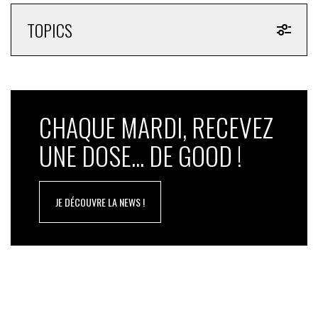
unique (et notamment des emballages) est
incontournable et elle est rendue possible par une
TOPICS
multitude de solutions : écoconception, changement
du couple produit emballages (produits solides et à
diluer), vrac, réemploi…
Pour les particuliers et les acheteurs publics et privés,
CHAQUE MARDI, RECEVEZ
réduire le plastique à usage unique est aussi le maître
mot et notre association propose de nombreux outils
UNE DOSE... DE GOOD !
(test en ligne de son empreinte plastique, No Plastic
challenge, rapport référençant 500 solutions…) en libre
accès sur www.noplasticinmysea.org
JE DÉCOUVRE LA NEWS !
2/ Réduire drastiquement les produits les plus
polluants, notamment la bouteille plastique
Nous disposons d’une connaissance qui nous permet
d’être plus efficients en ciblant les plastiques à usage
uniques les plus retrouvés dans l’environnement. La
commission Européenne les a clairement identifiés