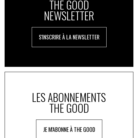
THE GOOD
pathologies dues à l’ingestion et l’inhalation de micro
plastiques.
NEWSLETTER
Les plastiques cachés sont nombreux et contribuent
fortement à la pollution plastique : ainsi 70% de nos
S'INSCRIRE À LA NEWSLETTER
vêtements sont synthétiques (c’est-à-dire issus de
fibres plastiques, elles-mêmes provenant de
ressources fossiles) et relarguent des microplastiques
au lavage ; les contenants jetables en carton
contiennent une couche de plastique ; les filets de
pêche sont en plastique et contribuent fortement à la
pollution des océans…les exemples sont légion et
méritent d’être mieux connus, là encore pour réduire
LES ABONNEMENTS
les sources les plus importantes de pollution et agir
THE GOOD
efficacement contre ce fléau.
L’autre angle mort majeur est celui de la stratégie
industrielle du secteur pétrochimique, qui mise sur la
JE M'ABONNE À THE GOOD
croissance du plastique pour compenser les pertes à
venir sur les carburants. Des centaines de sites de