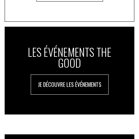
production de plastique sont en cours de construction
dans le monde et la première urgence est d’enrayer
cette fuite en avant.
Un défi pour les Etats et la finance, qui devra
déplastifier et non plus seulement décarboner.
LES ÉVÉNEMENTS THE
GOOD
JE DÉCOUVRE LES ÉVÉNEMENTS