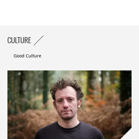
dans une étude d’impact de 2018. La bouteille
plastique est le premier déchet plastique à usage
unique retrouvé sur les plages en Europe, suivie par le
mégot (le filtre est en plastique). Depuis 2018, les
ramassages confirment la surreprésentation des
CULTURE
bouteilles et mégots et une hausse des déchets de la
restauration à emporter.
Good Culture
Rien d’étonnant. En France, nous consommons plus de
15 milliards de bouteilles en plastique par an, jetons au
sol 30 milliards de mégots (filtre en plastique) et avons
augmenté de 30% le recours à la restauration à
emporter ou livrée en quelques années !
Il y a urgence à réduire ces 3 sources de déchets
plastiques à usage unique.
Notre eau du robinet de qualité est un atout
formidable pour diviser par deux d’ici 2030 les
bouteilles en plastique, comme le prévoit la loi AGEC.