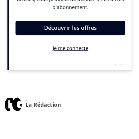
Le consensus est aujourd’hui partagé entre
scientifiques, associations et États (du moins les plus
progressistes) : nous ne viendrons à bout de la crise de
la pollution plastique qu’en réduisant la production,
qui est aujourd’hui exponentielle et incontrôlée (nous
avons produit et consommé plus de plastique depuis
l’an 2000 que dans le siècle précédent et les prévisions
prévoient un triplement en 2050 !). Rappelons
également, que tous les plastiques ne se recyclent pas
et que le nombre de recyclages d’un déchet plastique
est très limité.
Si le consensus scientifique et la parole politique sont
posées, les résistances de certains acteurs sont fortes.
La Rédaction
Mais, il est de notre responsabilité collective d’agir
sans attendre. Pour les entreprises cela implique
d’arrêter de se focaliser uniquement sur le recyclage.
La réduction de la production de plastiques à usage