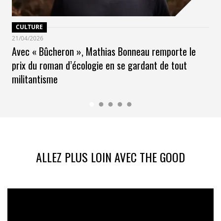
Pour les mégots et la restauration à emporter, le gros
CULTURE
enjeu est de réduire mais également de changer les
21/04/2026
offres. Les associations anti-tabac militent même pour
Avec « Bûcheron », Mathias Bonneau remporte le
l’interdiction du filtre ! Et côté restauration, le réemploi
prix du roman d’écologie en se gardant de tout
des contenants qui est maintenant obligatoire dans les
militantisme
restaurants devra se mettre en place pour l’activité à
emporter et livrée. Il n’est pas pensable que nos cœurs
de villes et paysages continuent à crouler sous les
déchets de ce secteur.
3/ Agir sur les angles morts : microplastiques,
plastiques cachés …et la stratégie industrielle
ALLEZ PLUS LOIN AVEC THE GOOD
délétère de la pétrochimie
La pollution plastique est systémique, protéiforme
(visible et invisible du fait des micro et nano
plastiques) ; elle touche tous les éco-systèmes, au
point de créer des pluies de micro plastiques et des