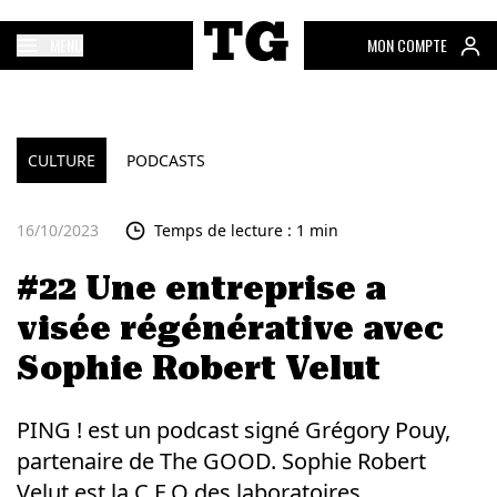
MENU
MON COMPTE
CULTURE
PODCASTS
16/10/2023
Temps de lecture : 1 min
#22 Une entreprise a
visée régénérative avec
Sophie Robert Velut
PING ! est un podcast signé Grégory Pouy,
partenaire de The GOOD. Sophie Robert
Velut est la C.E.O des laboratoires