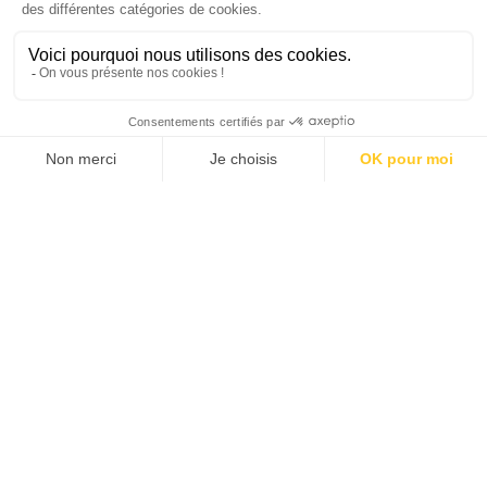
SUIVEZ-NOUS
Agence web
:
Novius