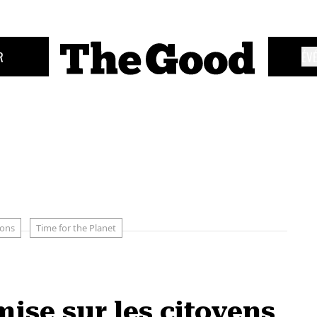
R
ÉV
ions
Time for the Planet
mise sur les citoyens