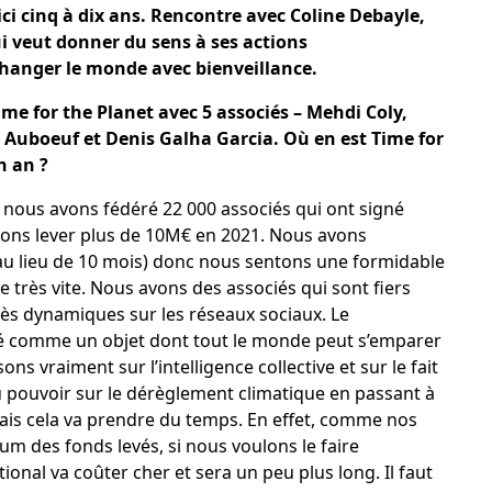
’ici cinq à dix ans. Rencontre avec Coline Debayle,
ui veut donner du sens à ses actions
changer le monde avec bienveillance.
ime for the Planet avec 5 associés – Mehdi Coly,
r Auboeuf et Denis Galha Garcia. Où en est Time for
n an ?
 nous avons fédéré 22 000 associés qui ont signé
llons lever plus de 10M€ en 2021. Nous avons
(au lieu de 10 mois) donc nous sentons une formidable
 très vite. Nous avons des associés qui sont fiers
ès dynamiques sur les réseaux sociaux. Le
é comme un objet dont tout le monde peut s’emparer
s vraiment sur l’intelligence collective et sur le fait
u pouvoir sur le dérèglement climatique en passant à
mais cela va prendre du temps. En effet, comme nos
m des fonds levés, si nous voulons le faire
onal va coûter cher et sera un peu plus long. Il faut