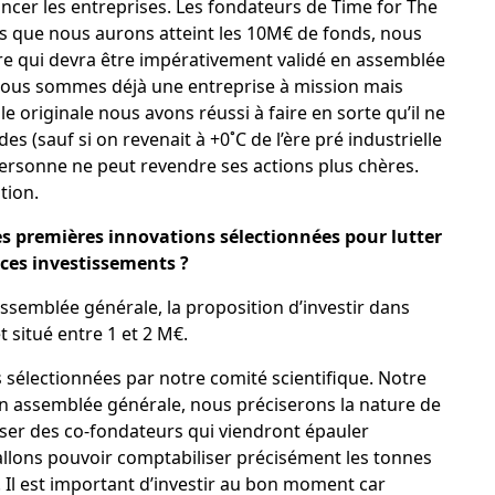
nancer les entreprises. Les fondateurs de Time for The
ès que nous aurons atteint les 10M€ de fonds, nous
e qui devra être impérativement validé en assemblée
Nous sommes déjà une entreprise à mission mais
le originale nous avons réussi à faire en sorte qu’il ne
es (sauf si on revenait à +0˚C de l’ère pré industrielle
 personne ne peut revendre ses actions plus chères.
tion.
es premières innovations sélectionnées pour lutter
e ces investissements ?
assemblée générale, la proposition d’investir dans
 situé entre 1 et 2 M€.
 sélectionnées par notre comité scientifique. Notre
. En assemblée générale, nous préciserons la nature de
oser des co-fondateurs qui viendront épauler
allons pouvoir comptabiliser précisément les tonnes
Il est important d’investir au bon moment car