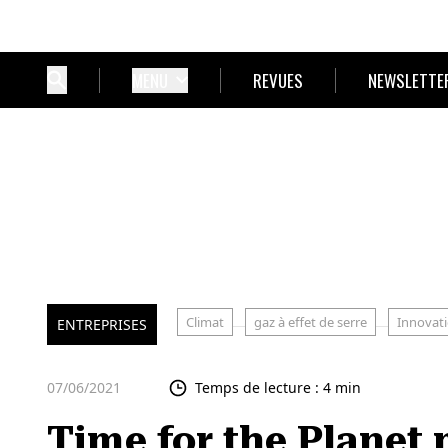
MENU
REVUES
NEWSLETTE
Climat
gaz à effet de serre
Innovat
ENTREPRISES
07/06/2021
Temps de lecture : 4 min
Time for the Planet 