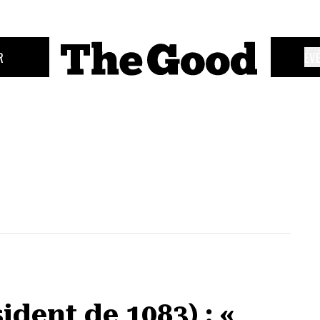
R
ÉV
dent de 1083) : «