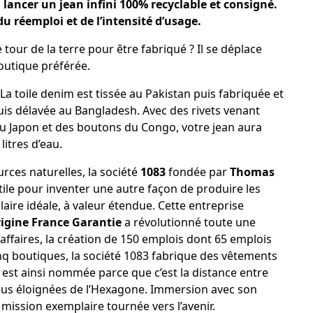
 lancer un jean infini 100% recyclable et consigné.
u réemploi et de l’intensité d’usage.
 tour de la terre pour être fabriqué ? Il se déplace
boutique préférée.
 La toile denim est tissée au Pakistan puis fabriquée et
uis délavée au Bangladesh. Avec des rivets venant
du Japon et des boutons du Congo, votre jean aura
itres d’eau.
rces naturelles, la société
1083
fondée par
Thomas
tile pour inventer une autre façon de produire les
ire idéale, à valeur étendue. Cette entreprise
igine France Garantie
a révolutionné toute une
 d’affaires, la création de 150 emplois dont 65 emplois
nq boutiques, la société 1083 fabrique des vêtements
 est ainsi nommée parce que c’est la distance entre
plus éloignées de l’Hexagone. Immersion avec son
 mission exemplaire tournée vers l’avenir.