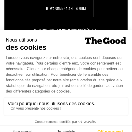
JE M'ABONNE 1 AN - 4 NUM.
JE DÉCOUVRE LES NUMÉROS PRÉCÉDENTS
Je suis déjà abonné(e) :
je consulte la revue en
version digitale
SUIVEZ-NOUS