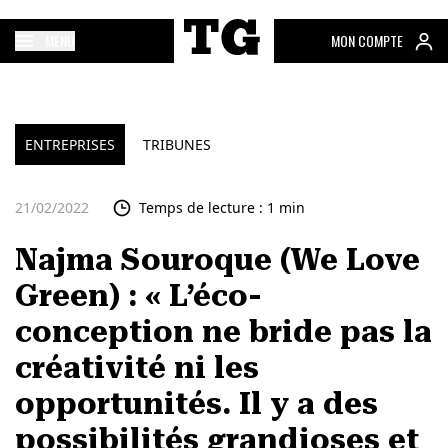
MENU
MON COMPTE
ENTREPRISES
TRIBUNES
21/02/2022
Temps de lecture : 1 min
Najma Souroque (We Love
Green) : « L’éco-
conception ne bride pas la
créativité ni les
opportunités. Il y a des
possibilités grandioses et