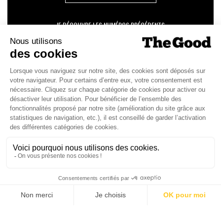
JE DÉCOUVRE LES NUMÉROS PRÉCÉDENTS
Je suis déjà abonné(e) :
je consulte la revue en
version digitale
SUIVEZ-NOUS