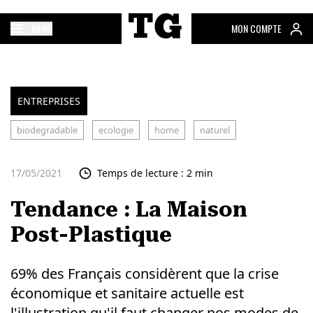
MENU
MON COMPTE
ENTREPRISES
biodegradable
ecologie
home
naturel
17/05/2021
Temps de lecture : 2 min
Tendance : La Maison
Post-Plastique
69% des Français considèrent que la crise
économique et sanitaire actuelle est
l'illustration qu'il faut changer nos modes de