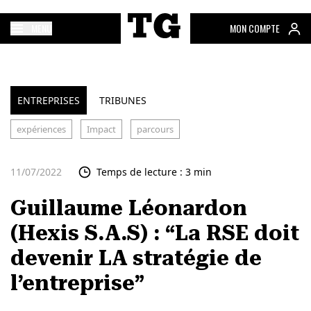
MENU
MON COMPTE
ENTREPRISES
TRIBUNES
expériences
Impact
parcours
11/07/2022
Temps de lecture : 3 min
Guillaume Léonardon
(Hexis S.A.S) : “La RSE doit
devenir LA stratégie de
l’entreprise”