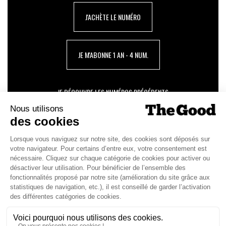
J'ACHÈTE LE NUMÉRO
JE M'ABONNE 1 AN - 4 NUM.
JE DÉCOUVRE LES NUMÉROS PRÉCÉDENTS
Je suis déjà abonné(e) :
je consulte la revue en
version digitale