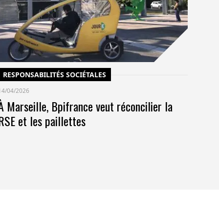
po
co
pr
RESPONSABILITÉS SOCIÉTALES
14/04/2026
À Marseille, Bpifrance veut réconcilier la
RSE et les paillettes