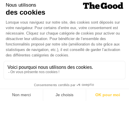
Je suis déjà abonné(e) :
je consulte la revue en
version digitale
SUIVEZ-NOUS