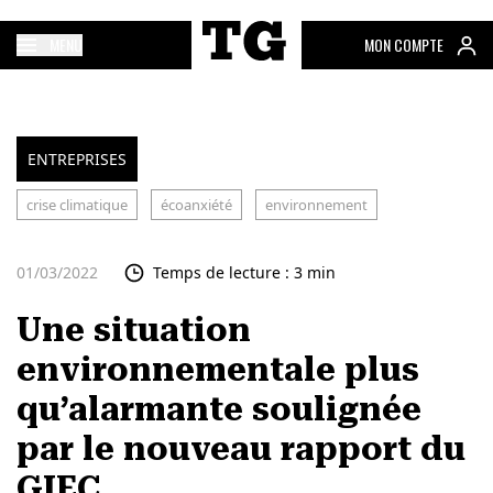
MENU
MON COMPTE
ENTREPRISES
crise climatique
écoanxiété
environnement
01/03/2022
Temps de lecture : 3 min
Une situation
environnementale plus
qu’alarmante soulignée
par le nouveau rapport du
GIEC