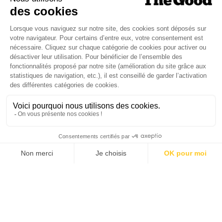
Je suis déjà abonné(e) :
je consulte la revue en
version digitale
SUIVEZ-NOUS