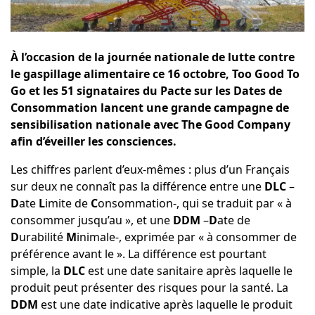
À l’occasion de la journée nationale de lutte contre
le gaspillage alimentaire ce 16 octobre, Too Good To
Go et les 51 signataires du Pacte sur les Dates de
Consommation lancent une grande campagne de
sensibilisation nationale avec The Good Company
afin d’éveiller les consciences.
Les chiffres parlent d’eux-mêmes : plus d’un Français
sur deux ne connaît pas la différence entre une
DLC
–
D
ate
L
imite de
C
onsommation-, qui se traduit par « à
consommer jusqu’au », et une
DDM
–
D
ate de
D
urabilité
M
inimale-, exprimée par « à consommer de
préférence avant le ». La différence est pourtant
simple, la
DLC
est une date sanitaire après laquelle le
produit peut présenter des risques pour la santé. La
DDM
est une date indicative après laquelle le produit