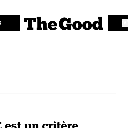
R
ÉV
est un critère