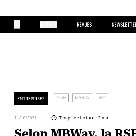
MENU
REVUES
NEWSLETTE
école
MB WAY
RSE
ENTREPRISES
11/10/2021
Temps de lecture : 2 min
Selon MBWay, la RSE 