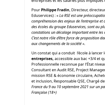
entreprises et les salariés plus impliqué
Pour
Philippe Fradin
, Directeur, direct
Eduservices) : «
La RSE est une préoccupatio
compréhension des enjeux de l’entreprise et ac
des écoles du groupe Eduservices, sont au plu
constations un décalage important entre les c
C’est notre rôle d’être force de proposition 
aux changements de la société ».
Un constat qui a conduit l’école à lancer 
entreprises,
accessible aux bac +3/4 et qui
Professionnelle reconnue par l’État nivea
Consultant en Audit RSE, Project Manag
mission RSE & économie circulaire, Achet
et inclusion, Responsable QSE, Chargé d
France du 9 au 10 septembre 2021 sur un pan
Française (18+)