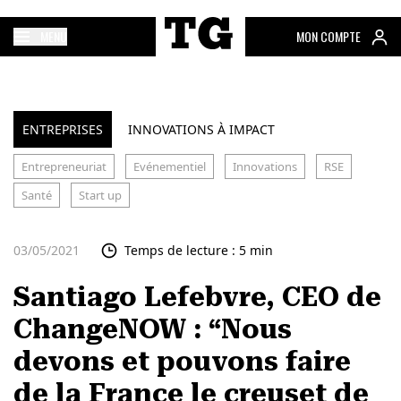
MENU
MON COMPTE
ENTREPRISES
INNOVATIONS À IMPACT
Entrepreneuriat
Evénementiel
Innovations
RSE
Santé
Start up
03/05/2021
Temps de lecture : 5 min
Santiago Lefebvre, CEO de
ChangeNOW : “Nous
devons et pouvons faire
de la France le creuset de