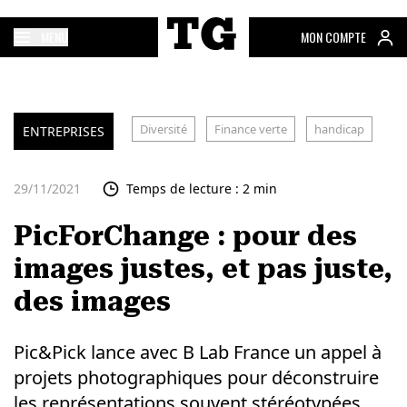
MENU
MON COMPTE
Diversité
Finance verte
handicap
ENTREPRISES
29/11/2021
Temps de lecture : 2 min
PicForChange : pour des
images justes, et pas juste,
des images
Pic&Pick lance avec B Lab France un appel à
projets photographiques pour déconstruire
les représentations souvent stéréotypées