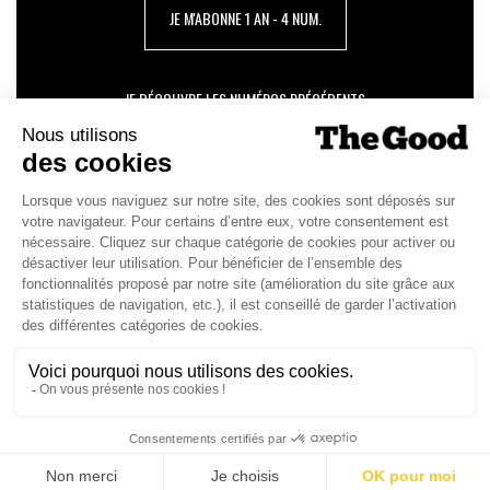
JE M'ABONNE 1 AN - 4 NUM.
JE DÉCOUVRE LES NUMÉROS PRÉCÉDENTS
Je suis déjà abonné(e) :
je consulte la revue en
version digitale
SUIVEZ-NOUS