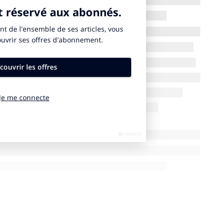
rche systémique de l’égalité professionnelle, invitant
ess RH à l’aune de cet enjeu d’égalité entre les
dre. «
Dans une démarche pratique et pédagogique, le
ideurs RH, aux représentants du personnel et aux
complet dans leur démarche d’égalité professionnelle
« ,
orama des stratégies d’égalité professionnelle des
dix grands thèmes clés : allant des raisons
sionnelle, en passant par les moyens et détaillant
ux de la communication sur le sujet.
mplétée. Elle prend en compte :
mique et professionnelle et dite « Rixain
» Véritable
t sur les conseils d’administration des entreprises,
sentation équilibrée (de 40% minimum) parmi leurs
é exécutif et comité de direction.
rentaux, dont l’allongement du congé paternité
,
n comprenant les 3 jours du congés de naissance ou