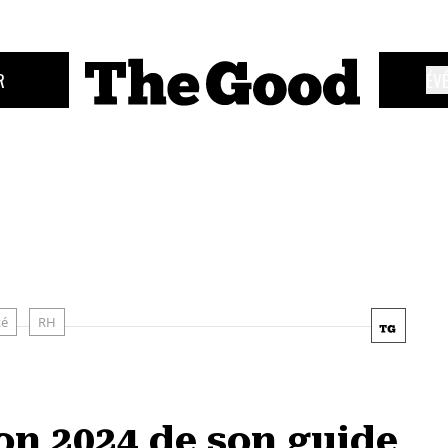
R
ÉV
té
RH
ion 2024 de son guide