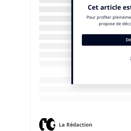
qui le souhaitent, dans une véritable déma
chaque organisation à réviser chaque proc
femmes et les hommes qui reste à attein
guide offre aux chefs d’entreprises, aux déc
représentants syndicaux un accompagnement 
expliquent les auteurs du guide.
L’édition 2024 de cet outil dresse un pan
grandes entreprises et des PME autour de 
d’instaurer une politique d’égalité profes
chaque process RH, jusqu’aux fondamenta
Cette nouvelle édition est aujourd’hui co
la
loi visant à accélérer l’égalité écono
pendant de la loi Coppé-Zimmerman portan
celle-ci leur impose désormais une repré
cadres dirigeants et au sein de leur comit
les changements en termes de
congés pa
La Rédaction
passé à 28 jours contre 14 auparavant, e