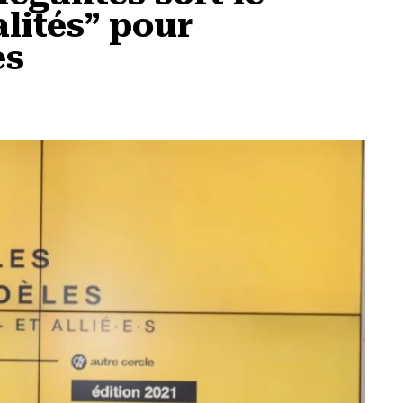
lités” pour
es