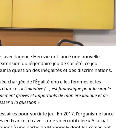
és
avec l’agence
Herezie
ont lancé une nouvelle
tension du légendaire jeu de société, ce jeu
sur la question des inégalités et des discriminations.
guée chargée de l’Égalité entre les femmes et les
es chances
«
l’initiative (…) est fantastique pour la simple
êmement graves et importants de manière ludique et de
esser à la question
»
ssaires pour sortir le jeu. En 2017, l’organisme lance
és en France à travers une vidéo intitulée «
A social
 jouent à une partie de Monopoly dont les règles ont