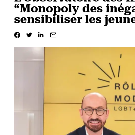
“Monopoly des inéga
sensibiliser les jeun