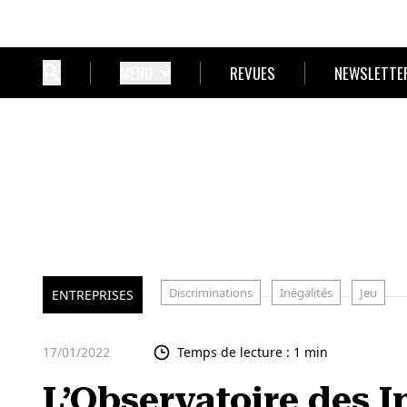
MENU
REVUES
NEWSLETTE
Discriminations
Inégalités
Jeu
ENTREPRISES
17/01/2022
Temps de lecture : 1 min
L’Observatoire des In