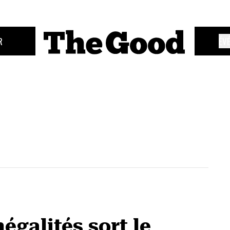
R
ÉV
égalités sort le