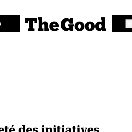
R
ÉV
té des initiatives