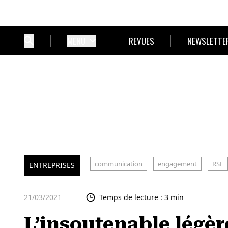
MENU
REVUES
NEWSLETTE
communication
engagement
RSE
ENTREPRISES
21/03/2021
Temps de lecture : 3 min
L’insoutenable légère