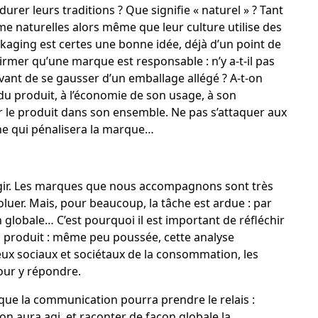
durer leurs traditions ? Que signifie « naturel » ? Tant
e naturelles alors même que leur culture utilise des
ckaging est certes une bonne idée, déjà d’un point de
rmer qu’une marque est responsable : n’y a-t-il pas
vant de se gausser d’un emballage allégé ? A-t-on
u produit, à l’économie de son usage, à son
er le produit dans son ensemble. Ne pas s’attaquer aux
ne qui pénalisera la marque…
agir. Les marques que nous accompagnons sont très
luer. Mais, pour beaucoup, la tâche est ardue : par
 globale… C’est pourquoi il est important de réfléchir
u produit : même peu poussée, cette analyse
jeux sociaux et sociétaux de la consommation, les
pour y répondre.
t) que la communication pourra prendre le relais :
l’on aura agi, et raconter de façon globale la