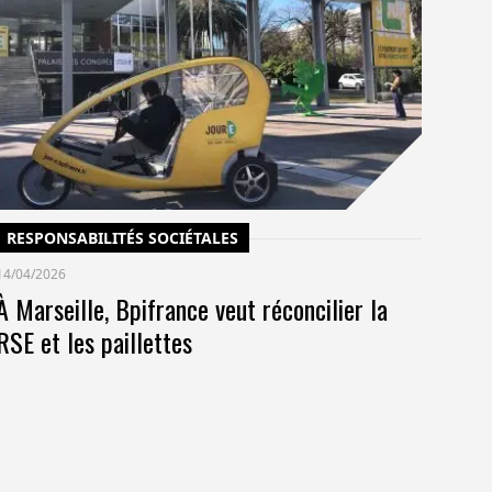
14/
Un
po
co
pr
RESPONSABILITÉS SOCIÉTALES
14/04/2026
À Marseille, Bpifrance veut réconcilier la
RSE et les paillettes