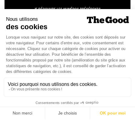
JE DÉCOUVRE LES NUMÉROS PRÉCÉDENTS
Je suis déjà abonné(e) :
je consulte la revue en
version digitale
SUIVEZ-NOUS