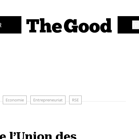
R
ÉV
Economie
Entrepreneuriat
RSE
e l’Union des