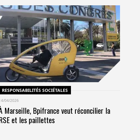
C
14/
Un
po
co
pr
RESPONSABILITÉS SOCIÉTALES
14/04/2026
À Marseille, Bpifrance veut réconcilier la
RSE et les paillettes