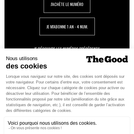
J'ACHÈTE LE NUMÉRO
JE M'ABONNE 1 AN - 4 NUM.
JE DÉCOUVRE LES NUMÉROS PRÉCÉDENTS
Je suis déjà abonné(e) :
je consulte la revue en
version digitale