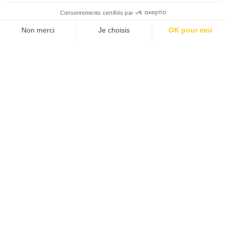
SUIVEZ-NOUS
Agence web
:
Novius
Découvrez le newsletter The Good, le marqueur de