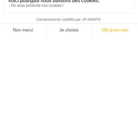
SUIVEZ-NOUS
Agence web
:
Novius