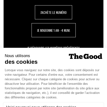
J'ACHÈTE LE NUMÉRO
JE M'ABONNE 1 AN - 4 NUM.
JE DÉCOUVRE LES NUMÉROS PRÉCÉDENTS
Je suis déjà abonné(e) :
je consulte la revue en
version digitale