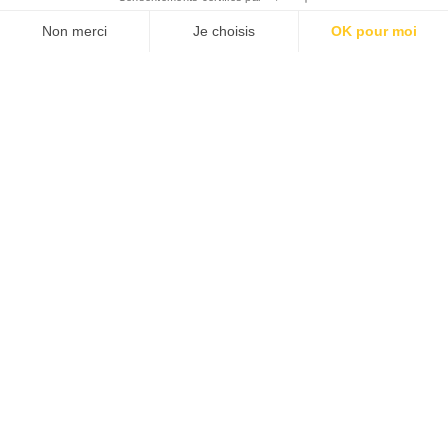
Agence web
:
Novius
Découvrez le newsletter The Good, le marqueur de
JE M'INSCRIS
la good économie, tous les mardis !