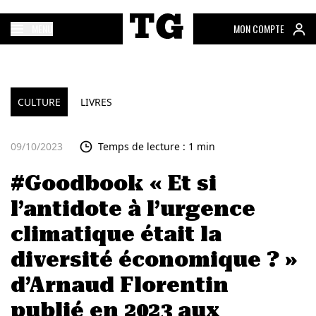
MENU
MON COMPTE
CULTURE
LIVRES
09/10/2023
Temps de lecture : 1 min
#Goodbook « Et si
l’antidote à l’urgence
climatique était la
diversité économique ? »
d’Arnaud Florentin
publié en 2023 aux