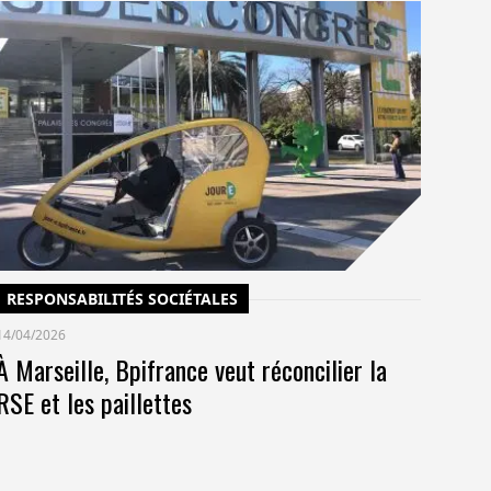
C
14/
Un
po
co
pr
RESPONSABILITÉS SOCIÉTALES
14/04/2026
À Marseille, Bpifrance veut réconcilier la
RSE et les paillettes