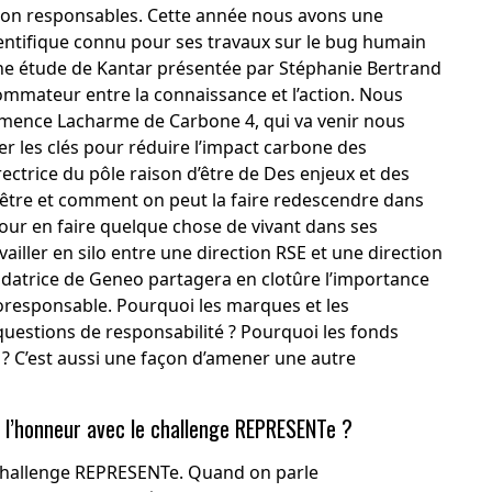
ion responsables. Cette année nous avons une
entifique connu pour ses travaux sur le bug humain
une étude de Kantar présentée par
Stéphanie Bertrand
ommateur entre la connaissance et l’action. Nous
émence Lacharme
de
Carbone 4
, qui va venir nous
ner les clés pour réduire l’impact carbone des
irectrice du pôle raison d’être de
Des enjeux et des
d’être et comment on peut la faire redescendre dans
our en faire quelque chose de vivant dans ses
ller en silo entre une direction RSE et une direction
ndatrice de
Geneo
partagera en clotûre l’importance
oresponsable. Pourquoi les marques et les
 questions de responsabilité ? Pourquoi les fonds
s ? C’est aussi une façon d’amener une autre
 à l’honneur avec le challenge REPRESENTe ?
 challenge
REPRESENTe
. Quand on parle