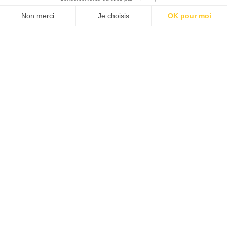
Agence web
:
Novius
Découvrez le newsletter The Good, le marqueur de
JE M'INSCRIS
la good économie, tous les mardis !