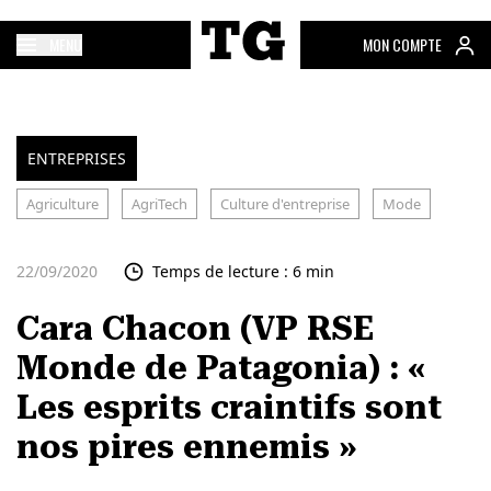
MENU
MON COMPTE
ENTREPRISES
Agriculture
AgriTech
Culture d'entreprise
Mode
22/09/2020
Temps de lecture : 6 min
Cara Chacon (VP RSE
Monde de Patagonia) : «
Les esprits craintifs sont
nos pires ennemis »