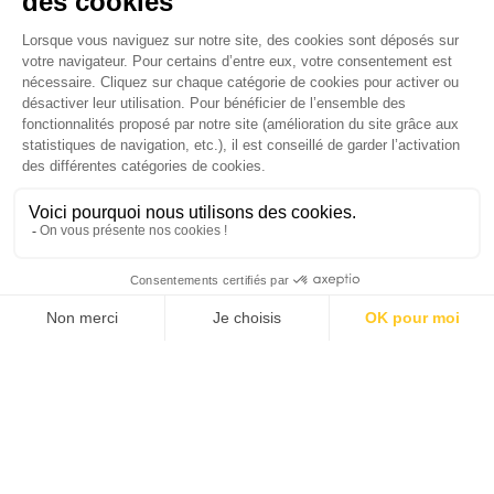
Je suis déjà abonné(e) :
je consulte la revue en
version digitale
SUIVEZ-NOUS