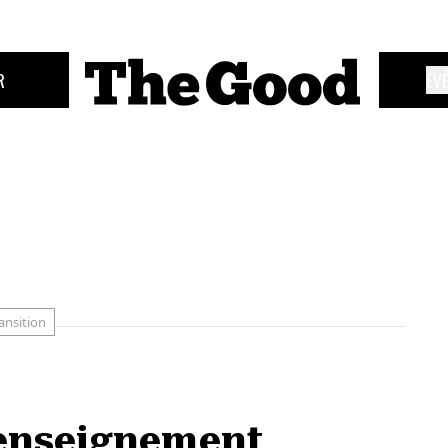
R
ÉV
ansition
l’enseignement