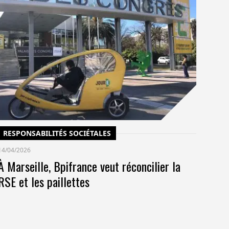
C
14/
Un
po
co
pr
RESPONSABILITÉS SOCIÉTALES
14/04/2026
À Marseille, Bpifrance veut réconcilier la
RSE et les paillettes