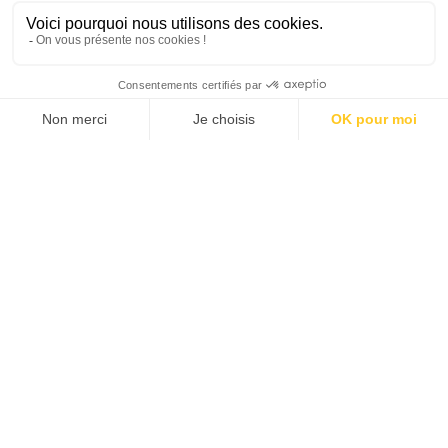
SUIVEZ-NOUS
Agence web
:
Novius