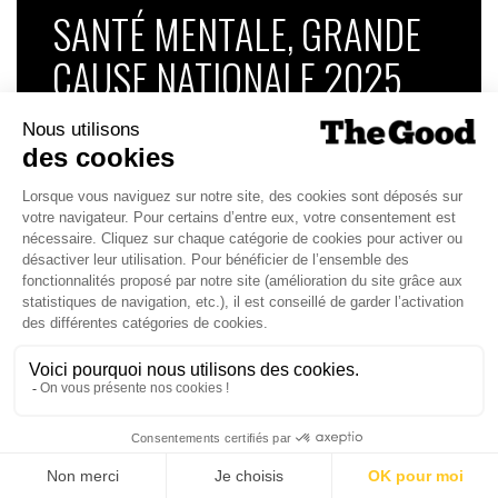
SANTÉ MENTALE, GRANDE
CAUSE NATIONALE 2025
Dans ce numéro, enquête : Comment les
médias luttent-ils contre la désinformation ? |
Palmarès complet du Grand Prix de la Good
Économie 2025 | La grande interview de Marc
Gomes, CEO France & Chief People Officer
EMEA chez The Adecco Group
J'ACHÈTE LE NUMÉRO
JE M'ABONNE 1 AN - 4 NUM.