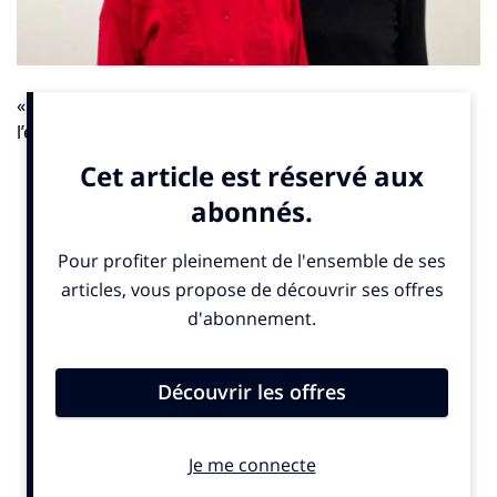
« Le Bruissement entre les murs ». C’est le titre de
l’exposition que propose actuellement et jusqu’au 18
ème
janvier 2025 la Galerie XII dans le 4
arrondissement
de Paris. Elle est portée par un duo d’artistes Clara
Chichin et Sabatina Leccia qui mêlent photographie et
dessin. « Le Bruissement entre les murs » est un projet
artistique à la découverte du site des murs à pêches, à
Montreuil, ilot de nature au milieu d’un tissu urbain
dense. Des prises de vues et des tirages réalisés par
Clara Chichin et « augmentés » par Sabatina Leccia
pour une restitution personnelle et intime de ce jardin.
Elles nous invitent à questionner la relation au vivant et
à la nature. Un livre dédié au projet vient de paraître
aux éditions sun/sun.